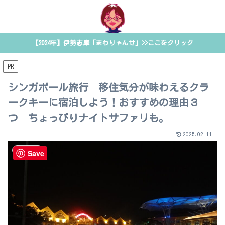
【2024年】伊勢志摩「まわりゃんせ」>>ここをクリック
PR
シンガポール旅行 移住気分が味わえるクラ
ークキーに宿泊しよう！おすすめの理由３
つ ちょっぴりナイトサファリも。
2025.02.11
海外旅行
Save