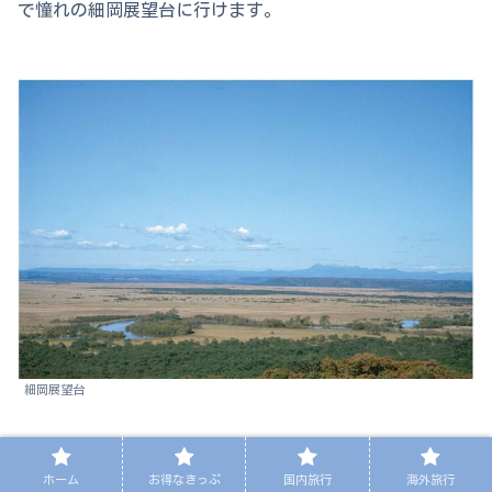
で憧れの細岡展望台に行けます。
細岡展望台
画像出典：
環境省HP
ホーム
お得なきっぷ
国内旅行
海外旅行