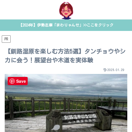
【2024年】伊勢志摩「まわりゃんせ」>>ここをクリック
PR
【釧路湿原を楽しむ方法5選】タンチョウやシ
カに会う！展望台や木道を実体験
2025.01.29
国内旅行
Save