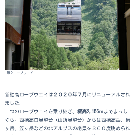
第２ロープウエイ
新穂高ロープウエイは
２０２０年７月
にリニューアルされ
ました。
二つのロープウェイを乗り継ぎ、
標高2,156ｍ
までまっし
ぐら。西穂高口展望台（山頂展望台）からは西穂高岳、槍
ヶ岳、笠ヶ岳などの北アルプスの絶景を３６０度眺められ