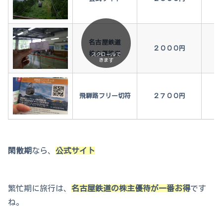
名古屋鉄道
２０００円
株主優待券
スクロールで
きます
飛騨路フリー切符
２７００円
閑散期
なら、
公式サイト
繁忙期に旅行は、
名古屋鉄道の株主優待が一番お得
です
ね。