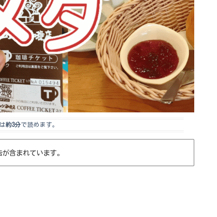
は
約3分
で読めます。
告が含まれています。