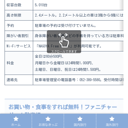
収容台数
5,010台
高さ制限
2.4メートル。2.2メートル以上の車は3階から6階に
予約
駐車場の予約は受け付けていません。
障がい者割引
身体障がい者手帳などの手帳を持っている方は駐車料金
Wi-Fiサービス
「NAGOYA Free Wi-Fi」が利用可能です。
スクロールできます
全日は60分500円、
料金
月曜日から金曜日は24時間1,000円、
土曜日、日曜日、祝日は24時間1,500円。
連絡先
駐車場管理室の電話番号：052-389-5580。受付時間は朝
お買い物・食事をすれば無料！ファニチャー
ドーム駐車場
ホーム
お得なきっぷ
国内旅行
海外旅行